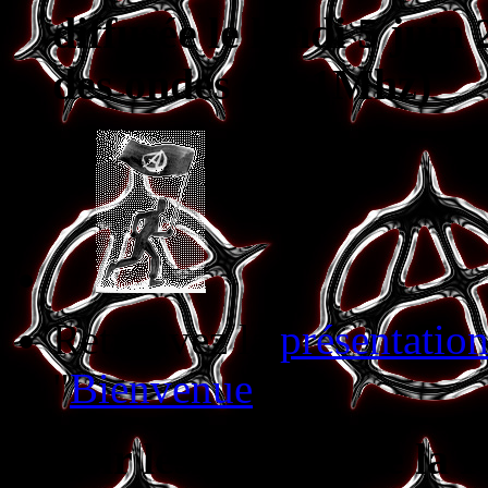
diffusée le lundi 5 juin
des ondes (90.1Mhz)
Retrouvez la
présentation
"
Bienvenue
"
Voir les groupes de la 