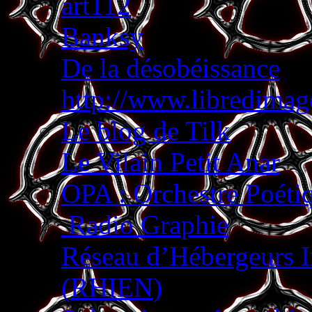
art112
Banksy
De la désobéissance
http://www.libredimage
Le blog de Tilk
Le Vilain Petit Anar
OPA : Orchestre Poéti
Radio Graphie
Réseau d’Hébergeurs 