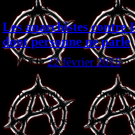
Archives par mot-clé
Les anarchistes contre I
dont personne ne parle
Publié le
22 février 2015
pa
Le Moyen-Orient est de nos 
les pays riches chercheraient
conscience politique progres
s’agit de transformer cette 
directe. La plupart d’entre 