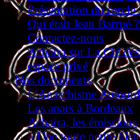
Présentation du cercle
Qui était Jean Barrué ?
Contactez-nous
Achaïra sur La Clé de
espace privé
Nos documents
L’Anarchisme Aujourd’
Les anars à Bordeaux
Achaïra, les émissions
« Une toute petite hist