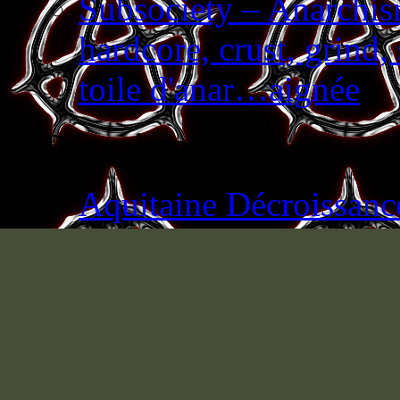
(RHIEN)
Subsociety – Anarchism
hardcore, crust, grind
toile d'anar…aignée
Décroissance
Aquitaine Décroissanc
Casseurs de pub sur la 
L'actualité de la Décro
La Décroissance en ki