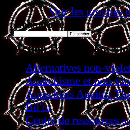
Voir les groupes d
Rechercher
Rechercher
Action Directe Non Vio
Alternatives non-viole
Anarchisme et non-vio
Anarchists Against Th
Bil'in
Centre de ressources s