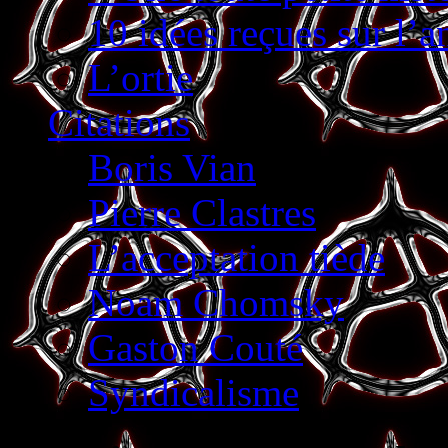
10 idées reçues sur l’
L’ortie
Citations
Boris Vian
Pierre Clastres
L’acceptation tiède
Noam Chomsky
Gaston Couté
Syndicalisme