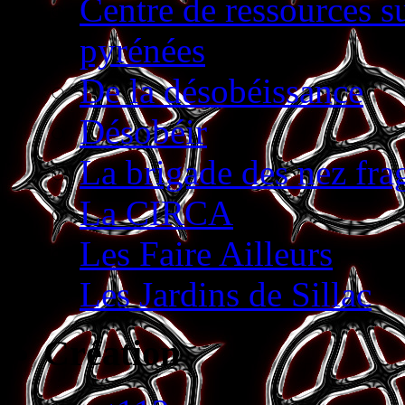
Centre de ressources s
pyrénées
De la désobéissance
Désobéir
La brigade des nez fra
La CIRCA
Les Faire Ailleurs
Les Jardins de Sillac
Création