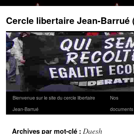
Cercle libertaire Jean-Barrué 
Bienvenue sur le site du cercle libertaire
Nos
Aller
Jean-Barrué
documents
au
contenu
Daesh
Archives par mot-clé :