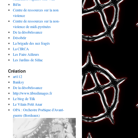
Bil'in
Centre de ressources sur la non
violence
Centre de ressources sur la non-
violence de midi-pyrénées
De la désobéissance
Désobéir
La brigade des nez fragés
La CIRCA
Les Faire Ailleurs
Les Jardins de Sillac
Création
art112
Banksy
De la désobéissance
http://www.libredimages.fr
Le blog de Tilk
Le Vilain Petit Anar
OPA : Orchestre Poétique d’Avant-
guerre (Bordeaux)