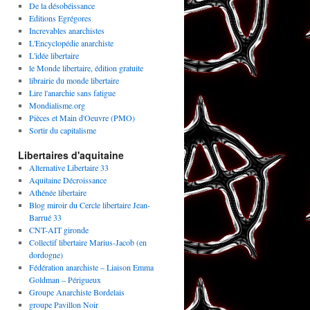
De la désobéissance
Editions Egrégores
Increvables anarchistes
L'Encyclopédie anarchiste
L'idée libertaire
le Monde libertaire, édition gratuite
librairie du monde libertaire
Lire l'anarchie sans fatigue
Mondialisme.org
Pièces et Main d'Oeuvre (PMO)
Sortir du capitalisme
Libertaires d'aquitaine
Alternative Libertaire 33
Aquitaine Décroissance
Athénée libertaire
Blog miroir du Cercle libertaire Jean-
Barrué 33
CNT-AIT gironde
Collectif libertaire Marius-Jacob (en
dordogne)
Fédération anarchiste – Liaison Emma
Goldman – Périgueux
Groupe Anarchiste Bordelais
groupe Pavillon Noir