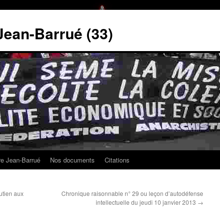
 Jean-Barrué (33)
ire Jean-Barrué
Nos documents
Citations
utien aux
Chronique raisonnable n° 29 ou leçon d’autodéfense
intellectuelle du jeudi 10 janvier 2013
→