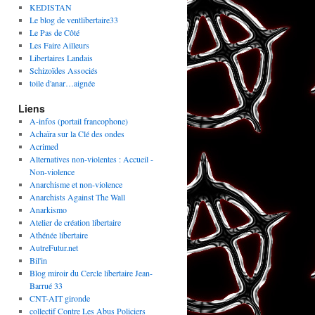
KEDISTAN
Le blog de ventlibertaire33
Le Pas de Côté
Les Faire Ailleurs
Libertaires Landais
Schizoïdes Associés
toile d'anar…aignée
Liens
A-infos (portail francophone)
Achaïra sur la Clé des ondes
Acrimed
Alternatives non-violentes : Accueil -
Non-violence
Anarchisme et non-violence
Anarchists Against The Wall
Anarkismo
Atelier de création libertaire
Athénée libertaire
AutreFutur.net
Bil'in
Blog miroir du Cercle libertaire Jean-
Barrué 33
CNT-AIT gironde
collectif Contre Les Abus Policiers