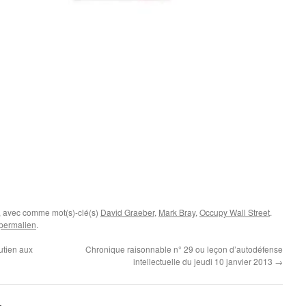
, avec comme mot(s)-clé(s)
David Graeber
,
Mark Bray
,
Occupy Wall Street
.
permalien
.
utien aux
Chronique raisonnable n° 29 ou leçon d’autodéfense
intellectuelle du jeudi 10 janvier 2013
→