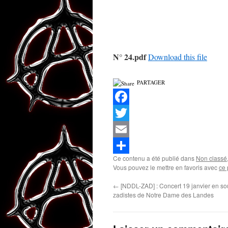
N° 24.pdf
Download this file
PARTAGER
Facebook
Twitter
Email
Ce contenu a été publié dans
Non classé
Partager
Vous pouvez le mettre en favoris avec
ce 
←
[NDDL-ZAD] : Concert 19 janvier en so
zadistes de Notre Dame des Landes