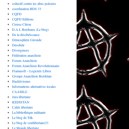
collectif contre les abus policiers
coordination BDS 33
CQFD
CQFD Editions
Creuse Citron
D.A.L Bordeaux (Le blog)
De la désobéissance
Démosphère Gironde
Désobéir
Divergences
Fédération anarchiste
Forum Anarchiste
Forum Anarchiste Revolutionnaire
Framasoft – Logiciels Libres
Groupe Anarchiste Bordelais
Hacktivismes
Informations alternatives locales
CAAMLG
Jura libertaire
KEDISTAN
L'idée libertaire
La bibliothèque militante
Le blog de Tilk
Le blog de ventlibertaire33
Le Monde libertaire