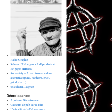
Radio Graphie
Réseau d’Hébergeurs Indépendants et
ENgagés (RHIEN)
Subsociety – Anarchisme et culture
alternative (punk, hardcore, crust,
grind, ska…)
toile d'anar…aignée
Décroissance
Aquitaine Décroissance
Casseurs de pub sur la toile
L'actualité de la Décroissance