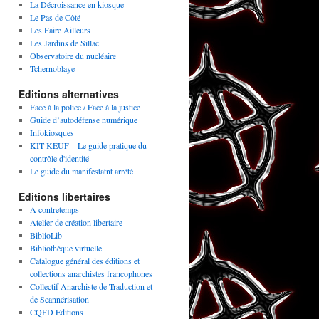
La Décroissance en kiosque
Le Pas de Côté
Les Faire Ailleurs
Les Jardins de Sillac
Observatoire du nucléaire
Tchernoblaye
Editions alternatives
Face à la police / Face à la justice
Guide d’autodéfense numérique
Infokiosques
KIT KEUF – Le guide pratique du
contrôle d'identité
Le guide du manifestatnt arrêté
Editions libertaires
A contretemps
Atelier de création libertaire
BiblioLib
Bibliothèque virtuelle
Catalogue général des éditions et
collections anarchistes francophones
Collectif Anarchiste de Traduction et
de Scannérisation
CQFD Editions