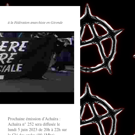
à la Fédération anarchiste en Gironde
Prochaine émission d’Achaïra :
Achaïra n° 252 sera diffusée le
lundi 5 juin 2023 de 20h à 22h sur
la Clé des ondes (90.1Mhz)