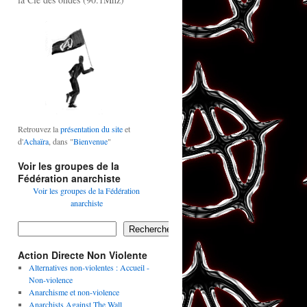
Retrouvez la
présentation du site
et
d'
Achaïra
, dans "
Bienvenue
"
Voir les groupes de la
Fédération anarchiste
Voir les groupes de la Fédération
anarchiste
Rechercher
Action Directe Non Violente
Alternatives non-violentes : Accueil -
Non-violence
Anarchisme et non-violence
Anarchists Against The Wall