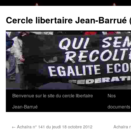
Cercle libertaire Jean-Barrué 
Bienvenue sur le site du cercle libertaire
Nos
Aller
Jean-Barrué
documents
au
contenu
←
Achaïra n° 141 du jeudi 18 octobre 2012
Achaïra 