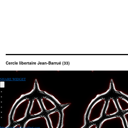
Cercle libertaire Jean-Barrué (33)
SHARE WIDGET
http://www.share-widget.com