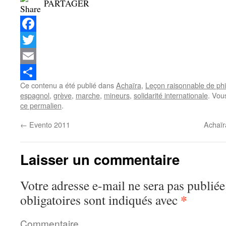
PARTAGER
Facebook
Twitter
Email
Ce contenu a été publié dans
Achaïra
,
Leçon raisonnable de ph
Partager
espagnol
,
grève
,
marche
,
mineurs
,
solidarité internationale
. Vou
ce permalien
.
←
Evento 2011
Achaïr
Laisser un commentaire
Votre adresse e-mail ne sera pas publiée
*
obligatoires sont indiqués avec
Commentaire