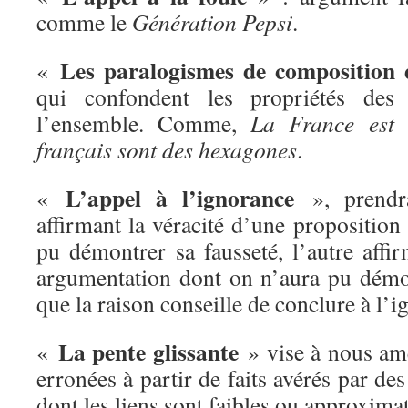
comme le
Génération Pepsi
.
Les paralogismes de composition e
«
qui confondent les propriétés des 
l’ensemble. Comme,
La France
est 
français sont des hexagones
.
L’appel à l’ignorance
«
», prendr
affirmant la véracité d’une propositio
pu démontrer sa fausseté, l’autre affi
argumentation dont on n’aura pu démont
que la raison conseille de conclure à l’i
La pente glissante
«
» vise à nous am
erronées à partir de faits avérés par de
dont les liens sont faibles ou approximat