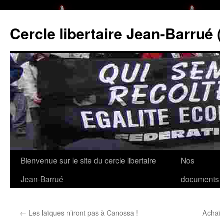
Cercle libertaire Jean-Barrué 
Aller
Bienvenue sur le site du cercle libertaire
Nos
au
Jean-Barrué
documents
contenu
←
Les laïques n’iront pas à Canossa !
Achaï