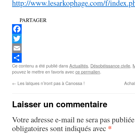
http://www.lesarkophage.com/f/index.p
PARTAGER
Facebook
Twitter
Email
Ce contenu a été publié dans
Actualités
,
Désobéissance civile
,
M
Partager
pouvez le mettre en favoris avec
ce permalien
.
←
Les laïques n’iront pas à Canossa !
Achaï
Laisser un commentaire
Votre adresse e-mail ne sera pas publiée
*
obligatoires sont indiqués avec