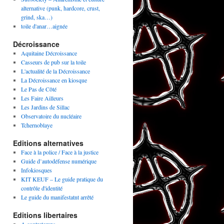
alternative (punk, hardcore, crust,
grind, ska…)
toile d'anar…aignée
Décroissance
Aquitaine Décroissance
Casseurs de pub sur la toile
L'actualité de la Décroissance
La Décroissance en kiosque
Le Pas de Côté
Les Faire Ailleurs
Les Jardins de Sillac
Observatoire du nucléaire
Tchernoblaye
Editions alternatives
Face à la police / Face à la justice
Guide d’autodéfense numérique
Infokiosques
KIT KEUF – Le guide pratique du
contrôle d'identité
Le guide du manifestatnt arrêté
Editions libertaires