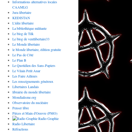
Informations alternatives locales
CAAMLG
Jura libertaire
KEDISTAN
L'idée libertaire
La bibliothèque militante
Le blog de Tilk
Le blog de ventlibertaire33
Le Monde libertaire
le Monde libertaire, édition gratuite
Le Pas de Côté
Le Plan B
Le Quotidien des Sans-Papiers
Le Vilain Petit Anar
Les Faire Ailleurs
Les renseignements généreux
Libertaires Landais
librairie du monde libertaire
Mondialisme.org
Observatoire du nucléaire
Penser libre
Pièces et Main d'Oeuvre (PMO)
Radio Graphie
Radio Libertaire
Réfractions