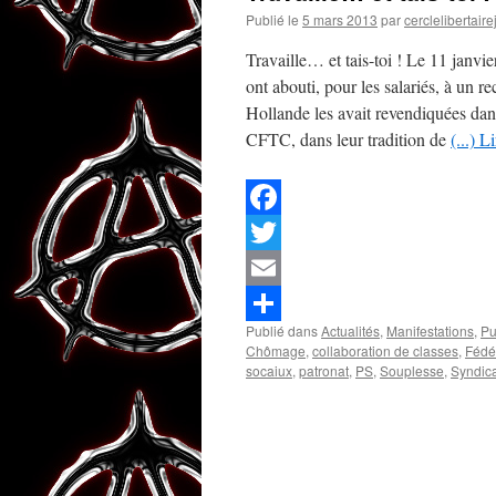
Publié le
5 mars 2013
par
cerclelibertair
Travaille… et tais-toi ! Le 11 janvie
ont abouti, pour les salariés, à un r
Hollande les avait revendiquées d
CFTC, dans leur tradition de
(...) L
Facebook
Twitter
Email
Publié dans
Actualités
,
Manifestations
,
Pu
Partager
Chômage
,
collaboration de classes
,
Fédé
socaiux
,
patronat
,
PS
,
Souplesse
,
Syndica