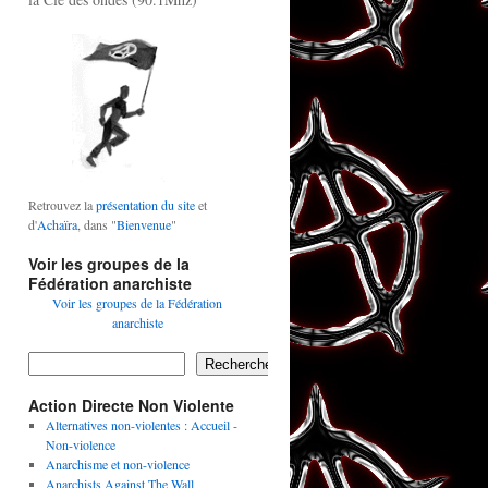
Retrouvez la
présentation du site
et
d'
Achaïra
, dans "
Bienvenue
"
Voir les groupes de la
Fédération anarchiste
Voir les groupes de la Fédération
anarchiste
Rechercher
Action Directe Non Violente
Alternatives non-violentes : Accueil -
Non-violence
Anarchisme et non-violence
Anarchists Against The Wall