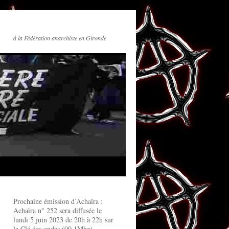
à la Fédération anarchiste en Gironde
Prochaine émission d’Achaïra :
Achaïra n° 252 sera diffusée le
lundi 5 juin 2023 de 20h à 22h sur
la Clé des ondes (90.1Mhz)