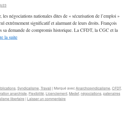
ejb33
r, les négociations nationales dites de « sécurisation de l’emploi »
ecul extrêmement significatif et alarmant de leurs droits. François
ans sa demande de compromis historique. La CFDT, la CGC et la
ire la suite
blications
,
Syndicalisme, Travail
|
Marqué avec
Anarchosyndicalisme
,
CFDT
,
ration anarchiste
,
Flexibilité
,
Licenciement
,
Medef
,
négociations
,
patenaires
lisme libertaire
|
Laisser un commentaire