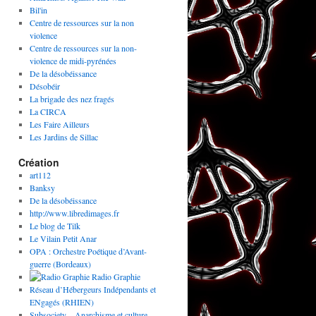
Bil'in
Centre de ressources sur la non
violence
Centre de ressources sur la non-
violence de midi-pyrénées
De la désobéissance
Désobéir
La brigade des nez fragés
La CIRCA
Les Faire Ailleurs
Les Jardins de Sillac
Création
art112
Banksy
De la désobéissance
http://www.libredimages.fr
Le blog de Tilk
Le Vilain Petit Anar
OPA : Orchestre Poétique d’Avant-
guerre (Bordeaux)
Radio Graphie
Réseau d’Hébergeurs Indépendants et
ENgagés (RHIEN)
Subsociety – Anarchisme et culture