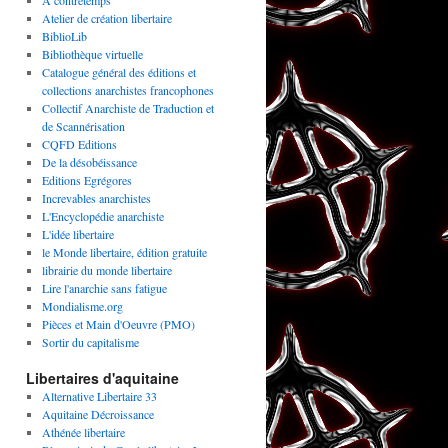
A contretemps
Atelier de création libertaire
BiblioLib
Bibliothèque virtuelle
Catalogue général des éditions et
collections anarchistes francophones
Collectif Anarchiste de Traduction et
de Scannérisation
CQFD Editions
De la désobéissance
Editions Egrégores
Increvables anarchistes
L'Encyclopédie anarchiste
L'idée libertaire
le Monde libertaire, édition gratuite
librairie du monde libertaire
Lire l'anarchie sans fatigue
Mondialisme.org
Pièces et Main d'Oeuvre (PMO)
Sortir du capitalisme
Libertaires d'aquitaine
Alternative Libertaire 33
Aquitaine Décroissance
Athénée libertaire