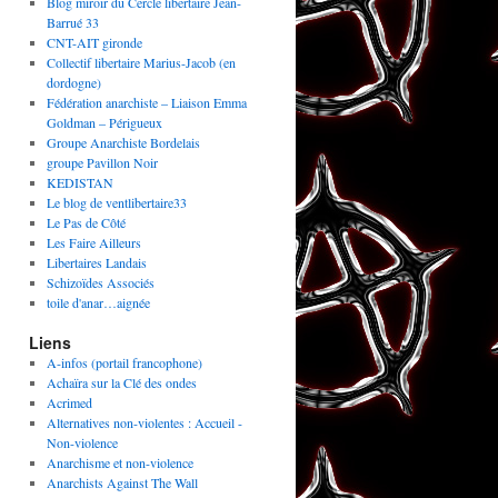
Blog miroir du Cercle libertaire Jean-
Barrué 33
CNT-AIT gironde
Collectif libertaire Marius-Jacob (en
dordogne)
Fédération anarchiste – Liaison Emma
Goldman – Périgueux
Groupe Anarchiste Bordelais
groupe Pavillon Noir
KEDISTAN
Le blog de ventlibertaire33
Le Pas de Côté
Les Faire Ailleurs
Libertaires Landais
Schizoïdes Associés
toile d'anar…aignée
Liens
A-infos (portail francophone)
Achaïra sur la Clé des ondes
Acrimed
Alternatives non-violentes : Accueil -
Non-violence
Anarchisme et non-violence
Anarchists Against The Wall