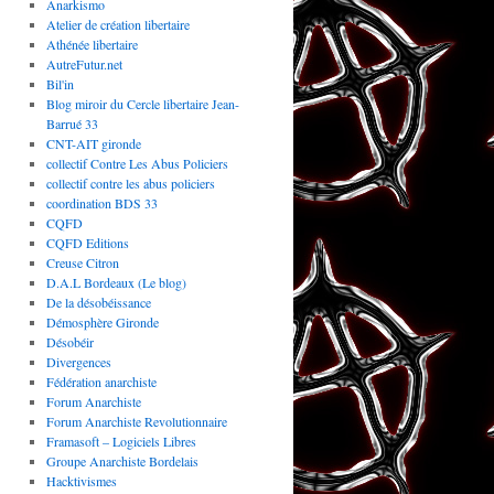
Anarkismo
Atelier de création libertaire
Athénée libertaire
AutreFutur.net
Bil'in
Blog miroir du Cercle libertaire Jean-
Barrué 33
CNT-AIT gironde
collectif Contre Les Abus Policiers
collectif contre les abus policiers
coordination BDS 33
CQFD
CQFD Editions
Creuse Citron
D.A.L Bordeaux (Le blog)
De la désobéissance
Démosphère Gironde
Désobéir
Divergences
Fédération anarchiste
Forum Anarchiste
Forum Anarchiste Revolutionnaire
Framasoft – Logiciels Libres
Groupe Anarchiste Bordelais
Hacktivismes