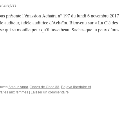
ertairejb33
ous présente l’émission Achaïra n° 197 du lundi 6 novembre 2017
èle auditeur, fidèle auditrice d’Achaïra. Bienvenu sur « La Clé des
ise qui se mouille pour qu’il fasse beau. Saches que tu peux d’ores
 avec
Amour Amor
,
Ondes de Choc 33
,
Rojava libertaire et
 faites aux femmes
|
Laisser un commentaire