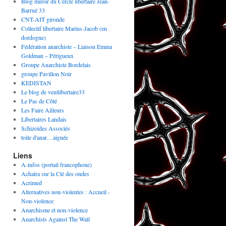
Blog miroir du Cercle libertaire Jean-
Barrué 33
CNT-AIT gironde
Collectif libertaire Marius-Jacob (en
dordogne)
Fédération anarchiste – Liaison Emma
Goldman – Périgueux
Groupe Anarchiste Bordelais
groupe Pavillon Noir
KEDISTAN
Le blog de ventlibertaire33
Le Pas de Côté
Les Faire Ailleurs
Libertaires Landais
Schizoïdes Associés
toile d'anar…aignée
Liens
A-infos (portail francophone)
Achaïra sur la Clé des ondes
Acrimed
Alternatives non-violentes : Accueil -
Non-violence
Anarchisme et non-violence
Anarchists Against The Wall