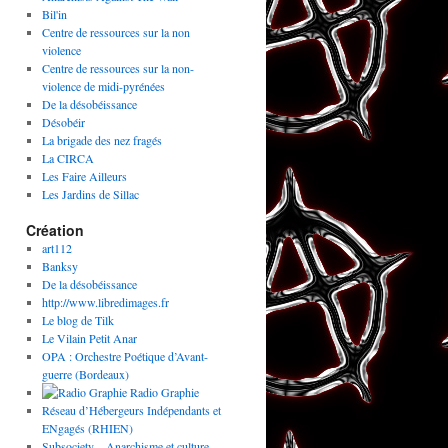
Bil'in
Centre de ressources sur la non
violence
Centre de ressources sur la non-
violence de midi-pyrénées
De la désobéissance
Désobéir
La brigade des nez fragés
La CIRCA
Les Faire Ailleurs
Les Jardins de Sillac
Création
art112
Banksy
De la désobéissance
http://www.libredimages.fr
Le blog de Tilk
Le Vilain Petit Anar
OPA : Orchestre Poétique d’Avant-
guerre (Bordeaux)
Radio Graphie
Réseau d’Hébergeurs Indépendants et
ENgagés (RHIEN)
Subsociety – Anarchisme et culture