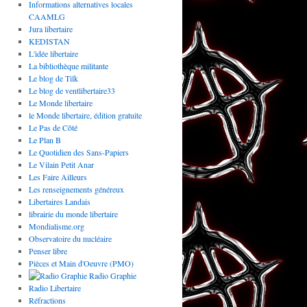
Informations alternatives locales
CAAMLG
Jura libertaire
KEDISTAN
L'idée libertaire
La bibliothèque militante
Le blog de Tilk
Le blog de ventlibertaire33
Le Monde libertaire
le Monde libertaire, édition gratuite
Le Pas de Côté
Le Plan B
Le Quotidien des Sans-Papiers
Le Vilain Petit Anar
Les Faire Ailleurs
Les renseignements généreux
Libertaires Landais
librairie du monde libertaire
Mondialisme.org
Observatoire du nucléaire
Penser libre
Pièces et Main d'Oeuvre (PMO)
Radio Graphie
Radio Libertaire
Réfractions