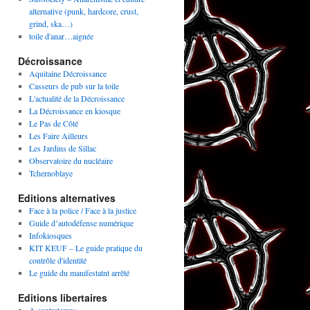
alternative (punk, hardcore, crust,
grind, ska…)
toile d'anar…aignée
Décroissance
Aquitaine Décroissance
Casseurs de pub sur la toile
L'actualité de la Décroissance
La Décroissance en kiosque
Le Pas de Côté
Les Faire Ailleurs
Les Jardins de Sillac
Observatoire du nucléaire
Tchernoblaye
Editions alternatives
Face à la police / Face à la justice
Guide d’autodéfense numérique
Infokiosques
KIT KEUF – Le guide pratique du
contrôle d'identité
Le guide du manifestatnt arrêté
Editions libertaires