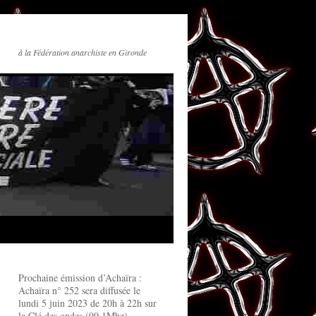
à la Fédération anarchiste en Gironde
Prochaine émission d’Achaïra :
Achaïra n° 252 sera diffusée le
lundi 5 juin 2023 de 20h à 22h sur
la Clé des ondes (90.1Mhz)