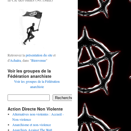
Retrouvez la
présentation du site
et
d'
Achaïra
, dans "
Bienvenue
"
Voir les groupes de la
Fédération anarchiste
Voir les groupes de la Fédération
anarchiste
Rechercher
Action Directe Non Violente
Alternatives non-violentes : Accueil -
Non-violence
Anarchisme et non-violence
Anarchists Against The Wall