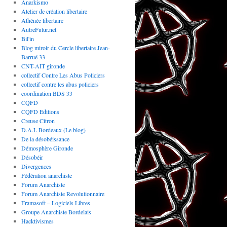
Anarkismo
Atelier de création libertaire
Athénée libertaire
AutreFutur.net
Bil'in
Blog miroir du Cercle libertaire Jean-
Barrué 33
CNT-AIT gironde
collectif Contre Les Abus Policiers
collectif contre les abus policiers
coordination BDS 33
CQFD
CQFD Editions
Creuse Citron
D.A.L Bordeaux (Le blog)
De la désobéissance
Démosphère Gironde
Désobéir
Divergences
Fédération anarchiste
Forum Anarchiste
Forum Anarchiste Revolutionnaire
Framasoft – Logiciels Libres
Groupe Anarchiste Bordelais
Hacktivismes