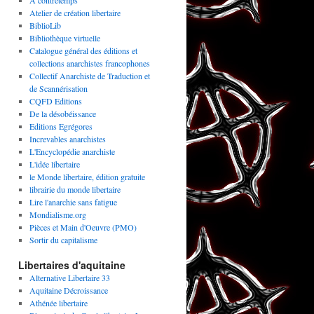
A contretemps
Atelier de création libertaire
BiblioLib
Bibliothèque virtuelle
Catalogue général des éditions et
collections anarchistes francophones
Collectif Anarchiste de Traduction et
de Scannérisation
CQFD Editions
De la désobéissance
Editions Egrégores
Increvables anarchistes
L'Encyclopédie anarchiste
L'idée libertaire
le Monde libertaire, édition gratuite
librairie du monde libertaire
Lire l'anarchie sans fatigue
Mondialisme.org
Pièces et Main d'Oeuvre (PMO)
Sortir du capitalisme
Libertaires d'aquitaine
Alternative Libertaire 33
Aquitaine Décroissance
Athénée libertaire