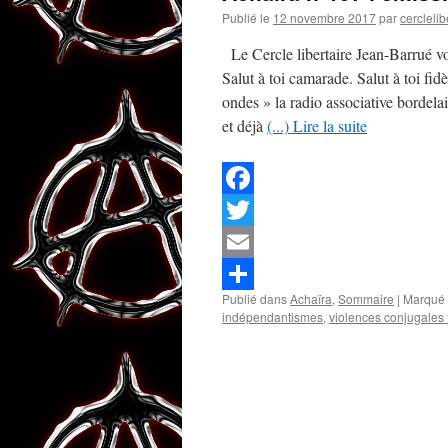
Publié le
12 novembre 2017
par
cerclelib
Le Cercle libertaire Jean-Barrué v
Salut à toi camarade. Salut à toi fid
ondes » la radio associative bordela
et déjà
(...) Lire la suite
Facebook
Twitter
Email
Publié dans
Achaïra
,
Sommaire
|
Marqué
Partager
indépendantismes
,
violences conjugales