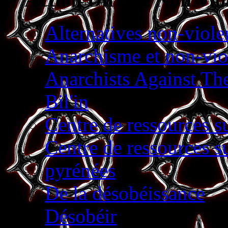
Alternatives non-viole
Anarchisme et non-vio
Anarchists Against Th
Bil'in
Centre de ressources s
Centre de ressources s
pyrénées
De la désobéissance
Désobéir