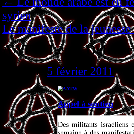
←
Le monde arabe est en fe
syrien
Le manifeste de la jeuness
AATW Legal Defense :
Publié le
5 février 2011
par
Appel à soutien
Des militants israéliens 
semaine à des manifestat