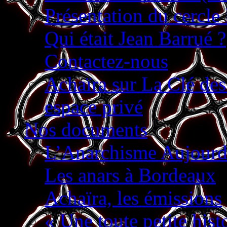
Présentation du cercle
Qui était Jean Barrué ?
Contactez-nous
Achaïra sur La Clé de
espace privé
Nos documents
L’Anarchisme Aujourd’
Les anars à Bordeaux
Achaïra, les émissions
« Une toute petite hist