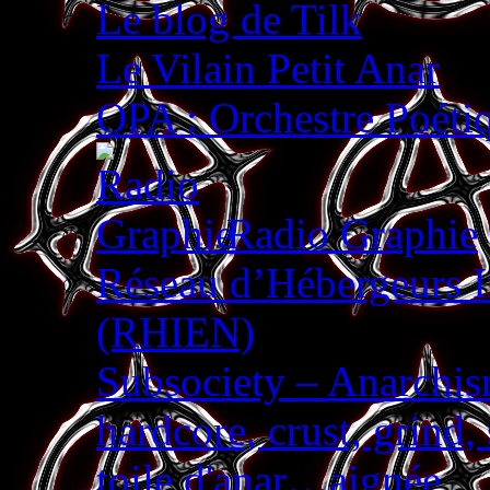
Le blog de Tilk
Le Vilain Petit Anar
OPA : Orchestre Poéti
Radio Graphie
Réseau d’Hébergeurs 
(RHIEN)
Subsociety – Anarchism
hardcore, crust, grind
toile d'anar…aignée