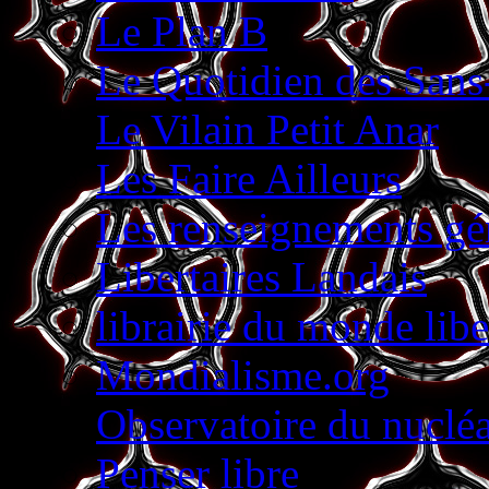
Le Plan B
Le Quotidien des Sans
Le Vilain Petit Anar
Les Faire Ailleurs
Les renseignements g
Libertaires Landais
librairie du monde libe
Mondialisme.org
Observatoire du nucléa
Penser libre