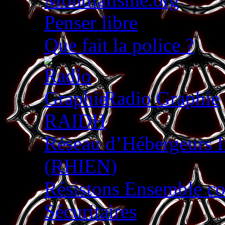
Penser libre
Que fait la police ?
Radio Graphie
RAIDH
Réseau d’Hébergeurs 
(RHIEN)
Résistons Ensemble con
Sécuritaires