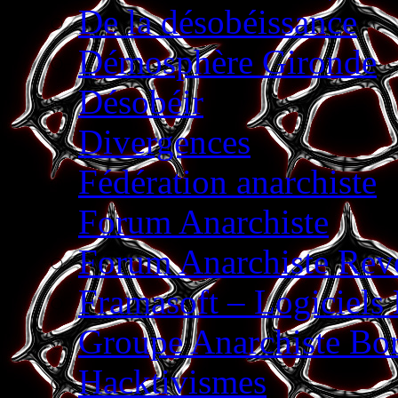
De la désobéissance
Démosphère Gironde
Désobéir
Divergences
Fédération anarchiste
Forum Anarchiste
Forum Anarchiste Revo
Framasoft – Logiciels 
Groupe Anarchiste Bor
Hacktivismes