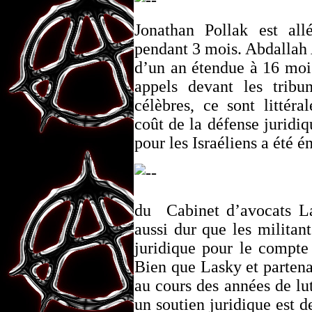
Jonathan Pollak est all
pendant 3 mois. Abdallah
d’un an étendue à 16 mois
appels devant les tribun
célèbres, ce sont littér
coût de la défense juridiq
pour les Israéliens a été é
du Cabinet d’avocats Las
aussi dur que les milita
juridique pour le compte 
Bien que Lasky et partena
au cours des années de lut
un soutien juridique est 