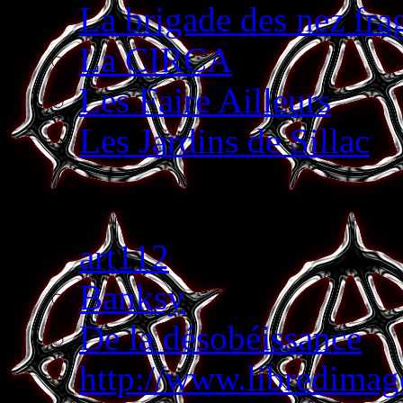
La brigade des nez fra
La CIRCA
Les Faire Ailleurs
Les Jardins de Sillac
Création
art112
Banksy
De la désobéissance
http://www.libredimage