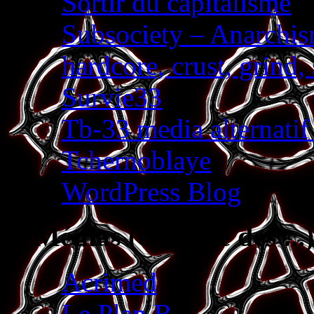
Sortir du capitalisme
Subsociety – Anarchism
hardcore, crust, grind
Survie33
Tb-33 media alternatif
Tchernoblaye
WordPress Blog
Médias (critique des ...)
Acrimed
Le Plan B