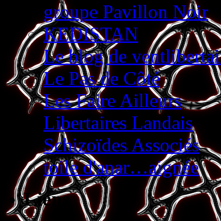
groupe Pavillon Noir
KEDISTAN
Le blog de ventliberta
Le Pas de Côté
Les Faire Ailleurs
Libertaires Landais
Schizoïdes Associés
toile d'anar…aignée
Liens