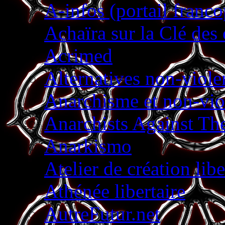
A-infos (portail franc
Achaïra sur la Clé des
Acrimed
Alternatives non-viole
Anarchisme et non-vio
Anarchists Against Th
Anarkismo
Atelier de création libe
Athénée libertaire
AutreFutur.net