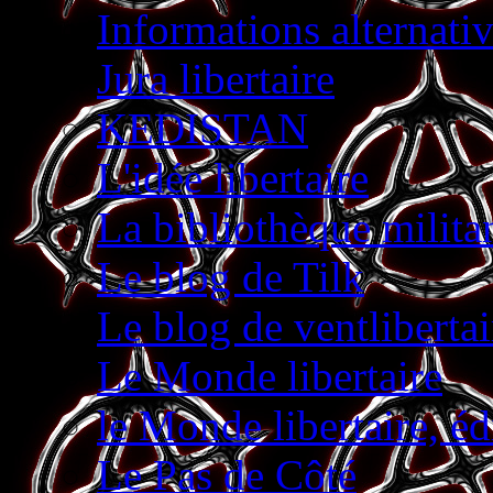
Informations alterna
Jura libertaire
KEDISTAN
L'idée libertaire
La bibliothèque milita
Le blog de Tilk
Le blog de ventliberta
Le Monde libertaire
le Monde libertaire, éd
Le Pas de Côté