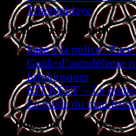
Tchernoblaye
Editions alternatives
Face à la police / Face 
Guide d’autodéfense 
Infokiosques
KIT KEUF – Le guide p
Le guide du manifestat
Editions libertaires