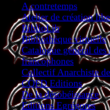
A contretemps
Atelier de création libe
BiblioLib
Bibliothèque virtuelle
Catalogue général des é
francophones
Collectif Anarchiste d
CQFD Editions
De la désobéissance
Editions Egrégores