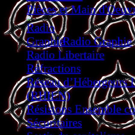
Pièces et Main d'Oeu
Radio Graphie
Radio Libertaire
Réfractions
Réseau d’Hébergeurs 
(RHIEN)
Résistons Ensemble con
Sécuritaires