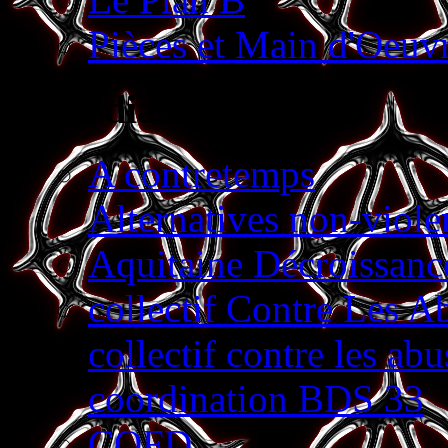
Pièces et Main d'Oeu
Médias alternatifs
A contretemps
Alternatives non-viole
Aquitaine Décroissanc
collectif Contre Les A
collectif contre les abu
coordination BDS 33
CQFD