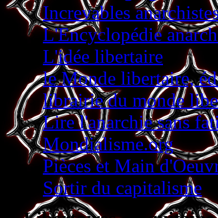
Increvables anarchiste
L'Encyclopédie anarch
L'idée libertaire
le Monde libertaire, éd
librairie du monde libe
Lire l'anarchie sans fa
Mondialisme.org
Pièces et Main d'Oeu
Sortir du capitalisme