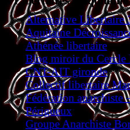
Libertaires d'aquitaine
Alternative Libertaire 
Aquitaine Décroissanc
Athénée libertaire
Blog miroir du Cercle 
CNT-AIT gironde
Collectif libertaire M
Fédération anarchist
Périgueux
Groupe Anarchiste Bor