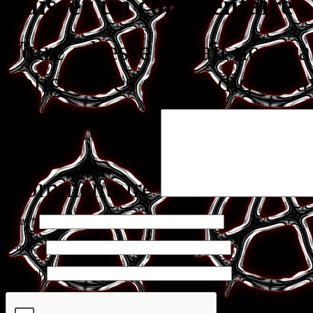
Laisser un commentaire
Votre adresse e-mail ne sera
obligatoires sont indiqués 
Commentaire
Nom
*
E-mail
*
Site web