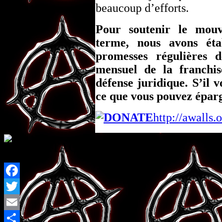
beaucoup d’efforts.
Pour soutenir le mouv
terme, nous avons éta
promesses régulières 
mensuel de la franchis
défense juridique. S’il 
ce que vous pouvez éparg
http://awalls.
PARTAGER
Facebook
Twitter
Email