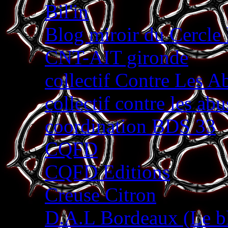
Bil'in
Blog miroir du Cercle 
CNT-AIT gironde
collectif Contre Les A
collectif contre les abu
coordination BDS 33
CQFD
CQFD Editions
Creuse Citron
D.A.L Bordeaux (Le b