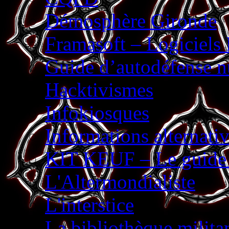
Démosphère Gironde
Framasoft – Logiciels 
Guide d’autodéfense 
Hacktivismes
Infokiosques
Informations alterna
KIT KEUF – Le guide p
L'Altermondialiste
L'interstice
La bibliothèque milita