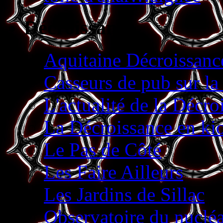
Décroissance
Aquitaine Décroissanc
Casseurs de pub sur la 
L'actualité de la Décro
La Décroissance en ki
Le Pas de Côté
Les Faire Ailleurs
Les Jardins de Sillac
Observatoire du nucléa