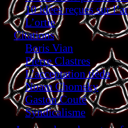
10 idées reçues sur l’
L’ortie
Citations
Boris Vian
Pierre Clastres
L’acceptation tiède
Noam Chomsky
Gaston Couté
Syndicalisme