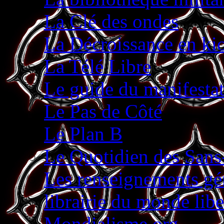
La Clé des ondes
La Décroissance en ki
La Télé Libre
Le guide du manifestat
Le Pas de Côté
Le Plan B
Le Quotidien des Sans
Les renseignements g
librairie du monde libe
Mondialisme.org