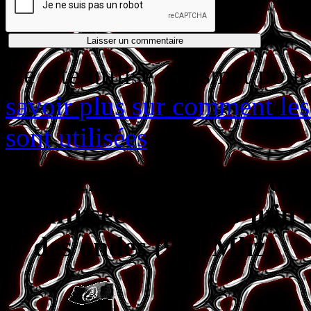
Ce site utilise Akismet pour
savoir plus sur comment le
sont utilisées
.
Prochaine émission d’A
diffusée le lundi 5 juin
des ondes (90.1Mhz)