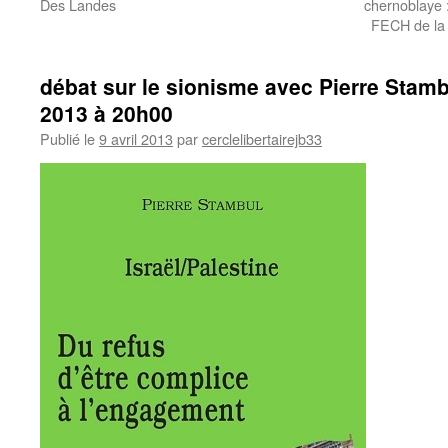
Des Landes
chernoblaye
FECH de la 
débat sur le sionisme avec Pierre Stambu
2013 à 20h00
Publié le
9 avril 2013
par
cerclelibertairejb33