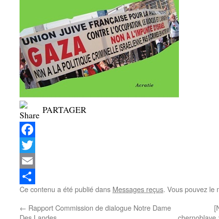
PARTAGER
Facebook
Twitter
Email
Ce contenu a été publié dans
Messages reçus
. Vous pouvez le 
Partager
←
Rapport Commission de dialogue Notre Dame
[
Des Landes
chernoblaye